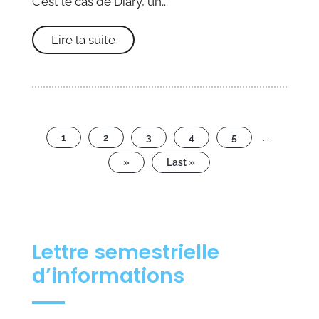
C’est le cas de Diary, un...
Lire la suite
1
2
3
4
5
...
»
Last »
Lettre semestrielle
d’informations