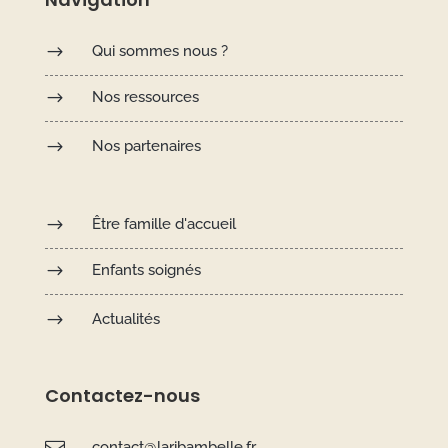
$
Qui sommes nous ?
$
Nos ressources
$
Nos partenaires
$
Être famille d'accueil
$
Enfants soignés
$
Actualités
Contactez-nous

contact@laribambelle.fr