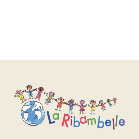
rubrique
Actualités
ou sur notre
page
Facebook
.
Voir l'article