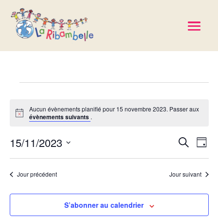
Évènements
for
Aucun évènements planifié pour 15 novembre 2023. Passer aux
Notice
évènements suivants
.
15
Reche
Na
15/11/2023
Recherche
novembre
Jour
de
et
Sélectionnez
2023
vu
une
naviga
Jour précédent
Jour suivant
Év
date.
de
vues
S’abonner au calendrier